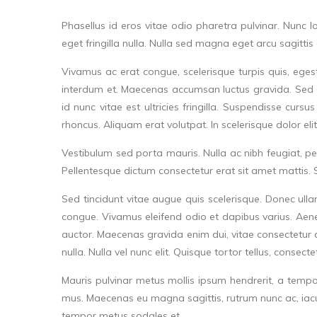
Phasellus id eros vitae odio pharetra pulvinar. Nunc 
eget fringilla nulla. Nulla sed magna eget arcu sagittis
Vivamus ac erat congue, scelerisque turpis quis, egestas
interdum et. Maecenas accumsan luctus gravida. Sed et l
id nunc vitae est ultricies fringilla. Suspendisse curs
rhoncus. Aliquam erat volutpat. In scelerisque dolor el
Vestibulum sed porta mauris. Nulla ac nibh feugiat, 
Pellentesque dictum consectetur erat sit amet mattis.
Sed tincidunt vitae augue quis scelerisque. Donec ulla
congue. Vivamus eleifend odio et dapibus varius. Aene
auctor. Maecenas gravida enim dui, vitae consectetur ante
nulla. Nulla vel nunc elit. Quisque tortor tellus, consecte
Mauris pulvinar metus mollis ipsum hendrerit, a tempo
mus. Maecenas eu magna sagittis, rutrum nunc ac, iaculi
tempor metus sodales et.