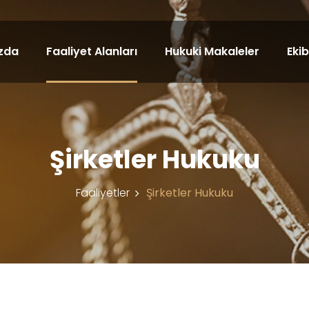
zda
Faaliyet Alanları
Hukuki Makaleler
Eki
Şirketler Hukuku
Faaliyetler
Şirketler Hukuku