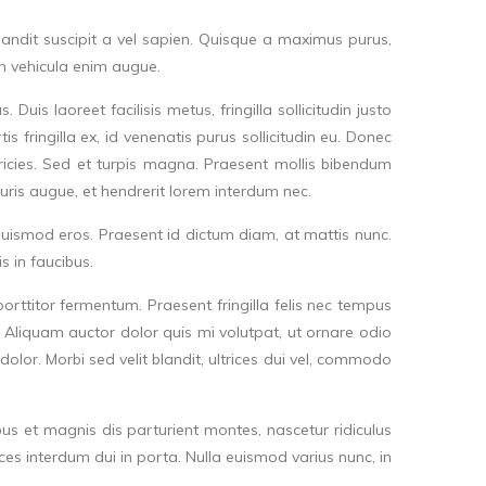
landit suscipit a vel sapien. Quisque a maximus purus,
 In vehicula enim augue.
uis laoreet facilisis metus, fringilla sollicitudin justo
 fringilla ex, id venenatis purus sollicitudin eu. Donec
ultricies. Sed et turpis magna. Praesent mollis bibendum
auris augue, et hendrerit lorem interdum nec.
uismod eros. Praesent id dictum diam, at mattis nunc.
 in faucibus.
orttitor fermentum. Praesent fringilla felis nec tempus
 Aliquam auctor dolor quis mi volutpat, ut ornare odio
 dolor. Morbi sed velit blandit, ultrices dui vel, commodo
us et magnis dis parturient montes, nascetur ridiculus
ces interdum dui in porta. Nulla euismod varius nunc, in