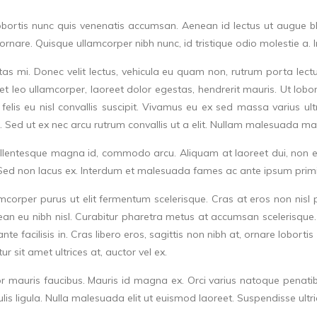
lobortis nunc quis venenatis accumsan. Aenean id lectus ut augue b
 ornare. Quisque ullamcorper nibh nunc, id tristique odio molestie a.
 mi. Donec velit lectus, vehicula eu quam non, rutrum porta lectus. D
eo ullamcorper, laoreet dolor egestas, hendrerit mauris. Ut lobortis
us felis eu nisl convallis suscipit. Vivamus eu ex sed massa varius 
it. Sed ut ex nec arcu rutrum convallis ut a elit. Nullam malesuada m
pellentesque magna id, commodo arcu. Aliquam at laoreet dui, non e
 Sed non lacus ex. Interdum et malesuada fames ac ante ipsum primis
mcorper purus ut elit fermentum scelerisque. Cras at eros non nisl p
an eu nibh nisl. Curabitur pharetra metus at accumsan scelerisque.
 facilisis in. Cras libero eros, sagittis non nibh at, ornare lobortis
tur sit amet ultrices at, auctor vel ex.
r mauris faucibus. Mauris id magna ex. Orci varius natoque penatib
s ligula. Nulla malesuada elit ut euismod laoreet. Suspendisse ultri