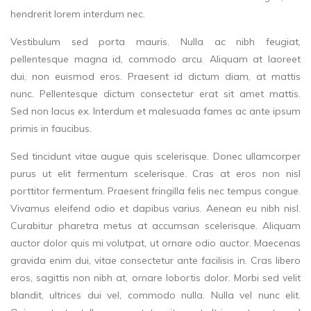
hendrerit lorem interdum nec.
Vestibulum sed porta mauris. Nulla ac nibh feugiat,
pellentesque magna id, commodo arcu. Aliquam at laoreet
dui, non euismod eros. Praesent id dictum diam, at mattis
nunc. Pellentesque dictum consectetur erat sit amet mattis.
Sed non lacus ex. Interdum et malesuada fames ac ante ipsum
primis in faucibus.
Sed tincidunt vitae augue quis scelerisque. Donec ullamcorper
purus ut elit fermentum scelerisque. Cras at eros non nisl
porttitor fermentum. Praesent fringilla felis nec tempus congue.
Vivamus eleifend odio et dapibus varius. Aenean eu nibh nisl.
Curabitur pharetra metus at accumsan scelerisque. Aliquam
auctor dolor quis mi volutpat, ut ornare odio auctor. Maecenas
gravida enim dui, vitae consectetur ante facilisis in. Cras libero
eros, sagittis non nibh at, ornare lobortis dolor. Morbi sed velit
blandit, ultrices dui vel, commodo nulla. Nulla vel nunc elit.