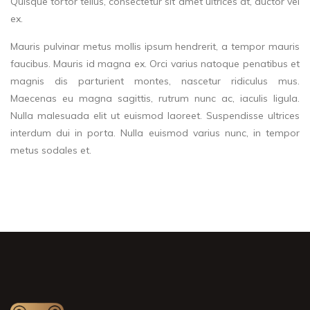
Quisque tortor tellus, consectetur sit amet ultrices at, auctor vel
ex.
Mauris pulvinar metus mollis ipsum hendrerit, a tempor mauris
faucibus. Mauris id magna ex. Orci varius natoque penatibus et
magnis dis parturient montes, nascetur ridiculus mus.
Maecenas eu magna sagittis, rutrum nunc ac, iaculis ligula.
Nulla malesuada elit ut euismod laoreet. Suspendisse ultrices
interdum dui in porta. Nulla euismod varius nunc, in tempor
metus sodales et.