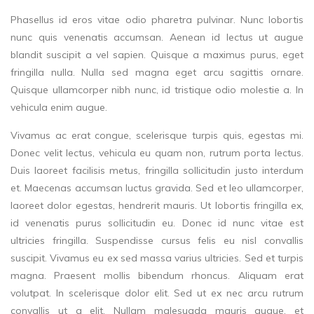
Phasellus id eros vitae odio pharetra pulvinar. Nunc lobortis
nunc quis venenatis accumsan. Aenean id lectus ut augue
blandit suscipit a vel sapien. Quisque a maximus purus, eget
fringilla nulla. Nulla sed magna eget arcu sagittis ornare.
Quisque ullamcorper nibh nunc, id tristique odio molestie a. In
vehicula enim augue.
Vivamus ac erat congue, scelerisque turpis quis, egestas mi.
Donec velit lectus, vehicula eu quam non, rutrum porta lectus.
Duis laoreet facilisis metus, fringilla sollicitudin justo interdum
et. Maecenas accumsan luctus gravida. Sed et leo ullamcorper,
laoreet dolor egestas, hendrerit mauris. Ut lobortis fringilla ex,
id venenatis purus sollicitudin eu. Donec id nunc vitae est
ultricies fringilla. Suspendisse cursus felis eu nisl convallis
suscipit. Vivamus eu ex sed massa varius ultricies. Sed et turpis
magna. Praesent mollis bibendum rhoncus. Aliquam erat
volutpat. In scelerisque dolor elit. Sed ut ex nec arcu rutrum
convallis ut a elit. Nullam malesuada mauris augue, et